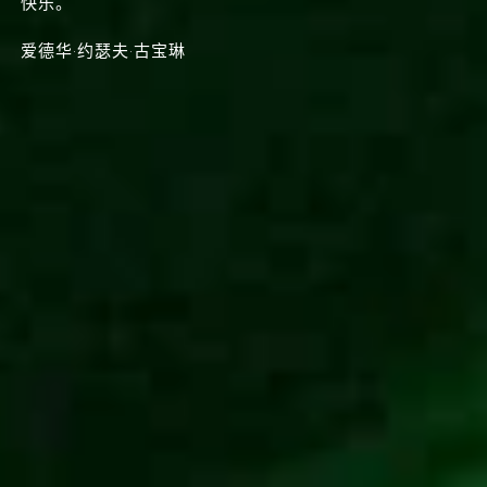
快乐。”
爱德华·约瑟夫·古宝琳